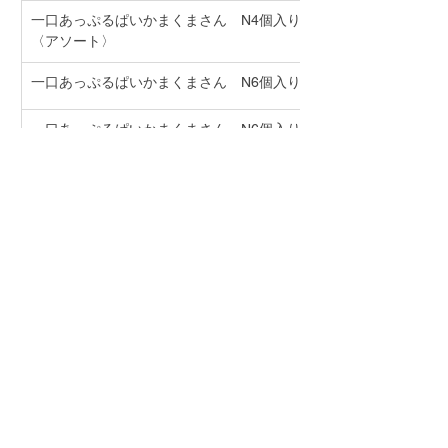
一口あっぷるぱいかまくまさん　N4個入り
〈アソート〉
一口あっぷるぱいかまくまさん　N6個入り
一口あっぷるぱいかまくまさん　N6個入り
〈アソート〉
（一口）伝説のアップルパイ　バラ
（一口）伝説のアップルパイ　3個入り
（一口）伝説のアップルパイ　6個入り
（一口）伝説のアップルパイ　12個入り
りんごのはっぱ
リンゴのポリフェノールと食物繊維が入った
クッキー